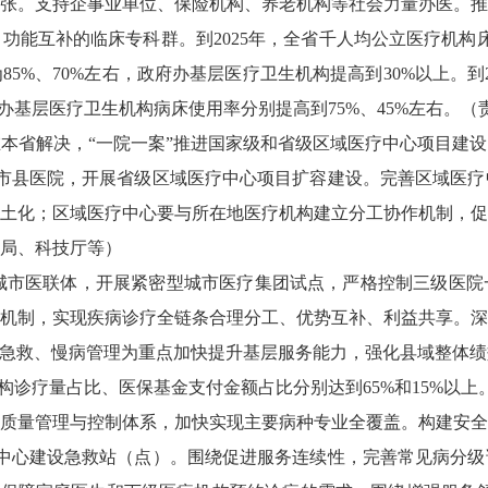
、1000张。支持企事业单位、保险机构、养老机构等社会力量办医
能互补的临床专科群。到2025年，全省千人均公立医疗机构床位
5%、70%左右，政府办基层医疗卫生机构提高到30%以上。到
办基层医疗卫生机构病床使用率分别提高到75%、45%左右。
本省解决，“一院一案”推进国家级和省级区域医疗中心项目建
市县医院，开展省级区域医疗中心项目扩容建设。完善区域医疗
土化；区域医疗中心要与所在地医疗机构建立分工协作机制，促
局、科技厅等）
城市医联体，开展紧密型城市医疗集团试点，严格控制三级医院
机制，实现疾病诊疗全链条合理分工、优势互补、利益共享。深
诊急救、慢病管理为重点加快提升基层服务能力，强化县域整体绩效
构诊疗量占比、医保基金支付金额占比分别达到65%和15%以
质量管理与控制体系，加快实现主要病种专业全覆盖。构建安全
次中心建设急救站（点）。围绕促进服务连续性，完善常见病分