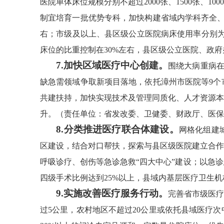
医院单体床位规模分别不超过2000张、1500张
制宜培育一批优势专科，加快构建省域内学科齐全、功
右；市级及以上、县区级公立医院病床使用率分别为8
床位的比重控制在30%左右，县区级公立医院、政府
7.加快区域医疗中心创建。
围绕大病重病在
缺急需领域争取新项目落地，依托漳州市医院等9个
共建扶持，加快实现技术及管理同质化、人才资源本
升。（责任单位：省发改委、卫健委、财政厅、医保
8.分类推进医疗联合体建设。
网格化组建
区建设，结合对口帮扶，探索与县区级医院建立合作
呼吸诊疗、创伤等急诊急救“四大中心”建设；以急
四级手术比例达到25%以上，县域内基层医疗卫生机
9.实施改善医疗服务行动。
完善省市级医疗
过5公里，农村地区不超过20公里或依托县域医疗