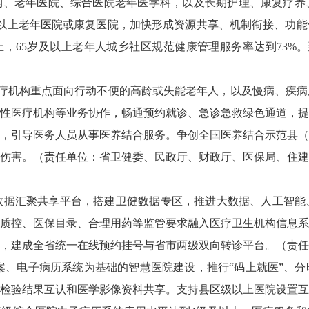
构、老年医院、综合医院老年医学科，以及长期护理、康复疗养
级以上老年医院或康复医院，加快形成资源共享、机制衔接、功能优
，65岁及以上老年人城乡社区规范健康管理服务率达到73%。
疗机构重点面向行动不便的高龄或失能老年人，以及慢病、疾病
性医疗机构等业务协作，畅通预约就诊、急诊急救绿色通道，提
，引导医务人员从事医养结合服务。争创全国医养结合示范县（
伤害。（责任单位：省卫健委、民政厅、财政厅、医保局、住建
数据汇聚共享平台，搭建卫健数据专区，推进大数据、人工智能
质控、医保目录、合理用药等监管要求融入医疗卫生机构信息系
5年，建成全省统一在线预约挂号与省市两级双向转诊平台。（责
案、电子病历系统为基础的智慧医院建设，推行“码上就医”、
检验结果互认和医学影像资料共享。支持县区级以上医院设置互