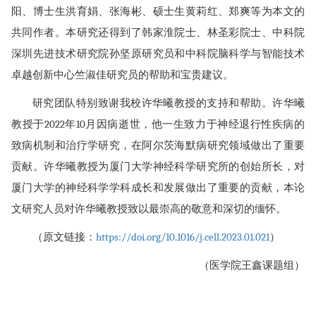
阳、博士生洪育娟、张海彬、硕士生黄莉红、郑爽等为本文的
共同作者。本研究还得到了韩家淮院士、林圣彩院士、中科院
深圳先进技术研究院孙坚原研究员和中科院脑科学与智能技术
卓越创新中心竺淑佳研究员的帮助和宝贵建议。
研究团队特别致谢我校许华曦教授的支持和帮助。许华曦
教授于
2022
年
10
月因病逝世，他一生致力于神经退行性疾病的
致病机制和治疗学研究，在阿尔茨海默病研究领域做出了重要
贡献。许华曦教授为厦门大学神经科学研究所的创始所长，对
厦门大学的神经科学学科成长和发展做出了重要的贡献，本论
文研究人员对许华曦教授致以最崇高的敬意和深切的缅怀。
（原文链接：
https://doi.org/10.1016/j.cell.2023.01.021
）
（医学院王鑫课题组）