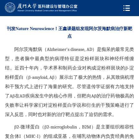
刊发Nature Neuroscience！王鑫课题组发现阿尔茨海默病治疗新靶
点
阿尔茨海默病（Alzheimer's disease, AD）是痴呆的最常见类
型，患者脑中最典型的病理特征是淀粉样斑块和神经纤维缠
结。近四十年内，学术界和制药企业对构成淀粉样斑块的β-淀
粉样蛋白（β-amyloid, Aβ）展示出了极大的热情，从其致病机理
和干预方式上进行了海量的研究。尽管遗传学证据有力地支持
了Aβ在AD疾病发生中的核心作用，但靶向Aβ的治疗药物极高的
失败率让科学家们对淀粉样蛋白学说和衍生的干预策略进行了
深入反思，同时也对新的治疗靶点提出了迫切的需求。
β2-微球蛋白（β2-microglobulin，B2M）是主要组织相容性
复合体I（MHC-I）的组成亚基，在哺乳动物体内负责经典的免