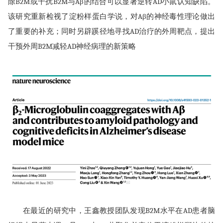
除B2M或干扰B2M与Aβ的结合可以显著逆转AD小鼠认知缺陷。
该研究重新检视了淀粉样蛋白学说，对Aβ的神经毒性理论做出
了重要的补充；同时另辟蹊径地寻找AD治疗的外周靶点，提出
干预外周B2M减轻AD神经病理的新策略
在最近的研究中，王鑫教授团队发现B2M水平在AD患者脑