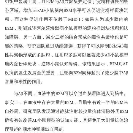
组织中显著上调，且B2M与Aβ共聚集并定位于淀粉样斑块的核
心区域。增加5×FAD小鼠脑内B2M水平可以促进淀粉样斑块沉
积，而这种促进作用不依赖于MHC-I；如果人为减少脑内的
B2M，则能减轻阿尔茨海默病小鼠模型的淀粉样斑块沉积和认
知障碍。另一方面，减少二者的结合形成的毒性共聚物也是可
能的策略。研究团队通过功能筛选，获得了可以抑制B2M-Aβ毒
性共聚物形成的多肽P3，注射P3多肽可以显著减少AD小鼠模型
脑内淀粉样斑块，逆转小鼠认知障碍。该结果提示，B2M对AD
疾病的发生发展至关重要，且靶向B2M同样起到了减少脑中Aβ
含量和毒性的作用。
与Aβ不同，血液中的B2M可以穿过血脑屏障进入到脑中。
事实上，在血液中存在大量的B2M，且脑中有近一半的B2M来
自外周。研究团队发现通过静脉注射较少量抗体清除外周B2M
确实有效改善AD小鼠模型的认知功能，且避免了大剂量抗体治
疗引起的脑水肿和脑出血问题。