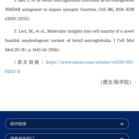
NMDAR antagonist to impair synaptic function. Cell 186, 1026-1038
e1020 (2023).
2. Leri, M., et al., Molecular insights into cell toxicity of a novel
familial amyloidogenic variant of beta2-microglobulin. J Cell Mol
Med 20 (8): p. 1443-56 (2016).
(原文链接：
https://www.nature.com/articles/s41593-023-
01352-1
)
（图文/医学院）
校内链接
国家相关部门