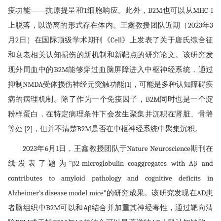
疫功能——抗原提呈和T细胞响应。此外，B2M也可以从MHC-I
上脱落，以游离的形式存在体内。王鑫教授团队近期（2023年3
月2日）在国际顶级学术期刊《Cell》上发表了关于唐氏综合征
和衰老相关认知损伤的新机制和新靶点的研究论文。该研究发
现外周血中的B2M能够穿过血脑屏障进入中枢神经系统，通过
抑制NMDA受体损伤神经元突触功能[1]，可能是多种认知障碍疾
病的病理机制。除了作为一个免疫因子，B2M同时也是一个淀
粉样蛋白，在特定病理条件下会发生聚集并沉积在肾脏、骨骼
等处 [2]，但并不清楚B2M是否在中枢神经系统中聚集沉积。
2023年6月1日，王鑫教授团队于Nature Neuroscience期刊在
线发表了题为“β2-microglobulin coaggregates with Aβ and
contributes to amyloid pathology and cognitive deficits in
Alzheimer’s disease model mice”的研究成果。该研究发现在AD患
者脑组织中B2M可以和Aβ结合并加重其神经毒性，通过靶向清